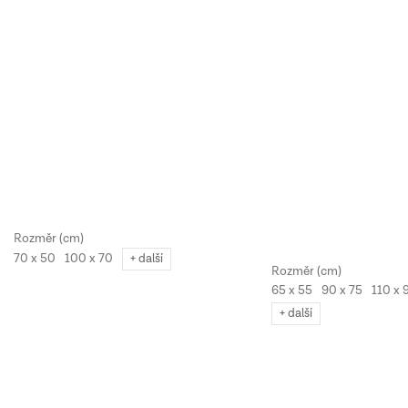
70 x 50
100 x 70
+ další
65 x 55
90 x 75
110 x 
+ další