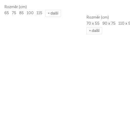
65
75
85
100
115
+ další
70 x 55
90 x 75
110 x 
+ další