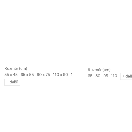
55 x 45
65 x 55
90 x 75
110 x 90
130 x 110
65
80
95
110
+ dal
+ další