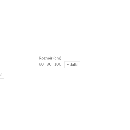
60
90
100
+ další
ší