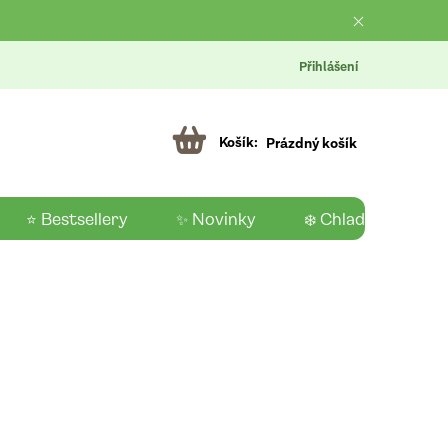
Přihlášení
Prázdný košík
⭐ Bestsellery
✨ Novinky
❄️ Chladící produk