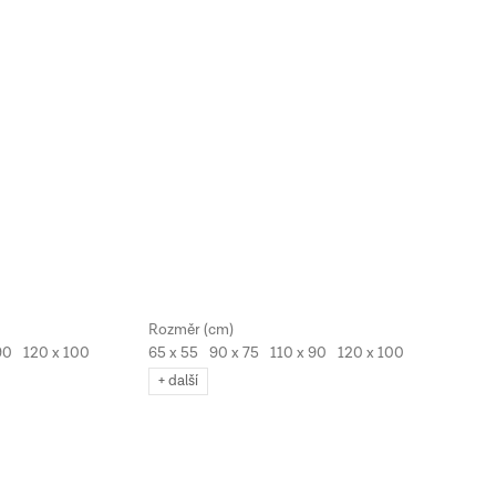
90
120 x 100
65 x 55
90 x 75
110 x 90
120 x 100
130 x 110
+ další