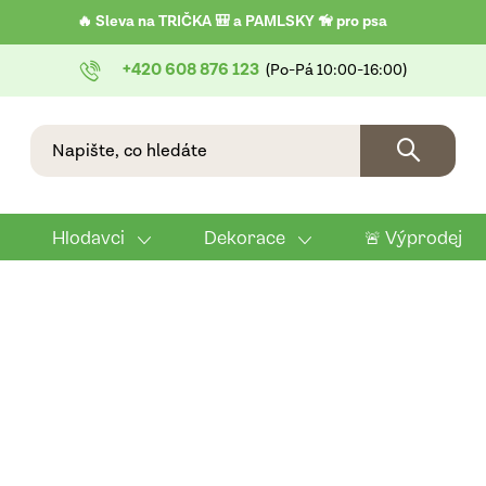
🔥 Sleva na TRIČKA 🎒 a PAMLSKY 🦮 pro psa
+420 608 876 123
Hlodavci
Dekorace
🚨 Výprodej