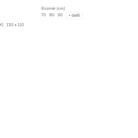
70
80
90
+ další
90
130 x 110