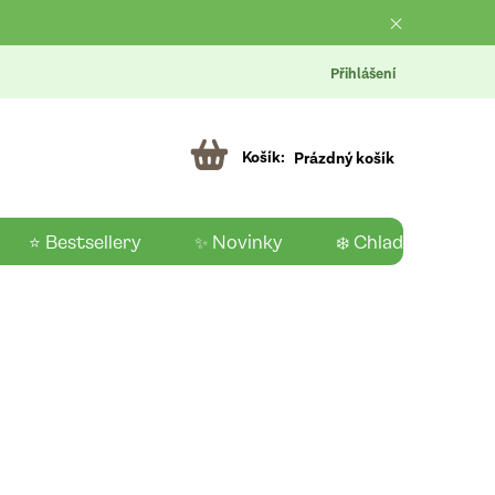
Přihlášení
Prázdný košík
⭐ Bestsellery
✨ Novinky
❄️ Chladící produk