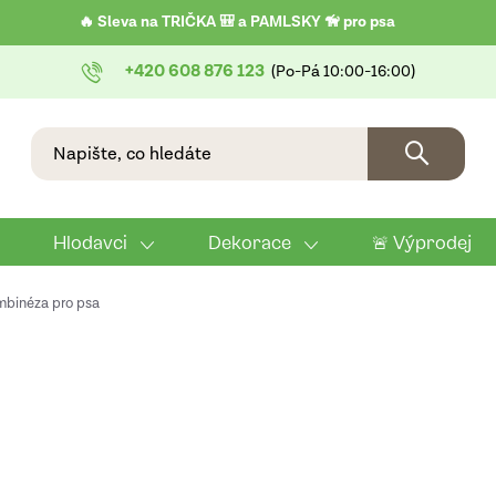
🔥 Sleva na TRIČKA 🎒 a PAMLSKY 🦮 pro psa
+420 608 876 123
Hlodavci
Dekorace
🚨 Výprodej
mbinéza pro psa