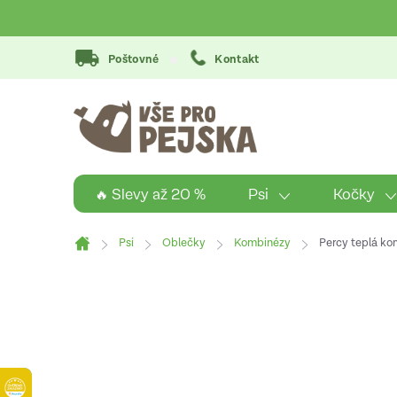
Přejít
na
obsah
Poštovné
Kontakt
Psi
Kočky
🔥 Slevy až 20 %
Psi
Oblečky
Kombinézy
Percy teplá ko
Domů