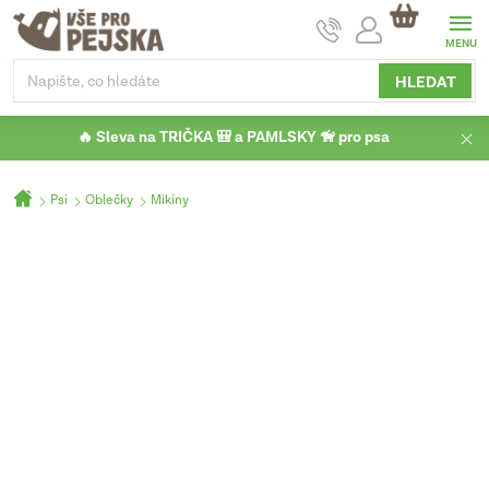
Přejít
NÁKUPNÍ
na
KOŠÍK
obsah
HLEDAT
🔥 Sleva na TRIČKA 🎒 a PAMLSKY 🦮 pro psa
Domů
Psi
Oblečky
Mikiny