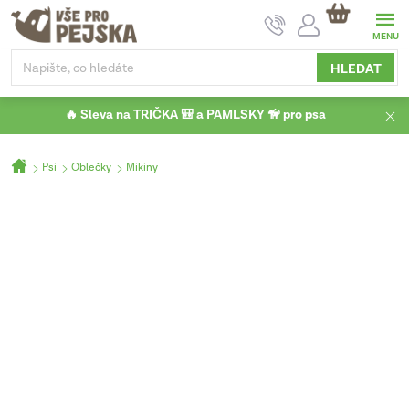
Přejít
NÁKUPNÍ
na
KOŠÍK
obsah
HLEDAT
🔥 Sleva na TRIČKA 🎒 a PAMLSKY 🦮 pro psa
Domů
Psi
Oblečky
Mikiny