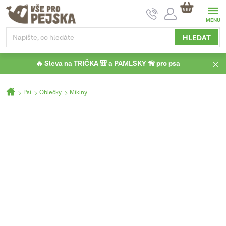
Přejít
NÁKUPNÍ
na
KOŠÍK
obsah
HLEDAT
🔥 Sleva na TRIČKA 🎒 a PAMLSKY 🦮 pro psa
Domů
Psi
Oblečky
Mikiny