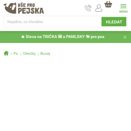
Přejít
NÁKUPNÍ
na
KOŠÍK
obsah
HLEDAT
🔥 Sleva na TRIČKA 🎒 a PAMLSKY 🦮 pro psa
Domů
Psi
Oblečky
Bundy