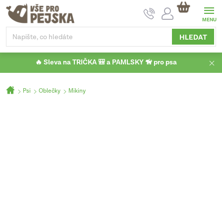
Přejít
NÁKUPNÍ
na
KOŠÍK
obsah
HLEDAT
🔥 Sleva na TRIČKA 🎒 a PAMLSKY 🦮 pro psa
Domů
Psi
Oblečky
Mikiny