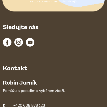
í
se
zpracováním osobních údajů
.
Sledujte nás
Kontakt
Robin Jurník
Pomůžu a poradím s výběrem zboží.
+420 608 876 123