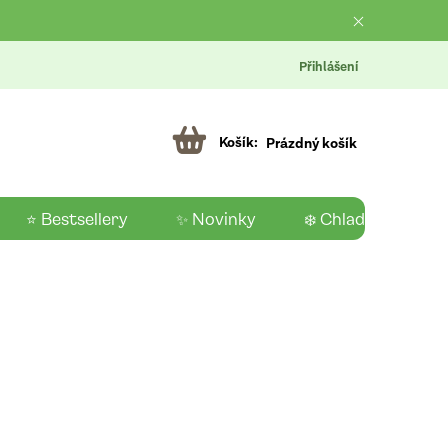
Přihlášení
Prázdný košík
⭐ Bestsellery
✨ Novinky
❄️ Chladící produk