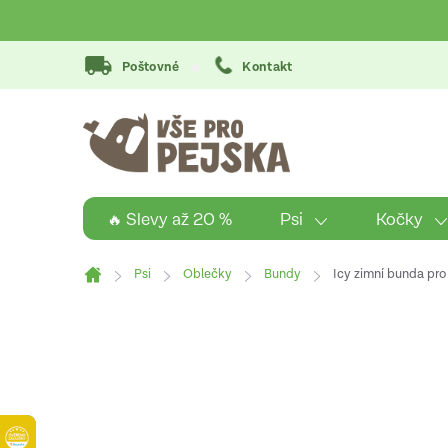
Přejít
na
obsah
Poštovné
Kontakt
Psi
Kočky
🔥 Slevy až 20 %
Psi
Oblečky
Bundy
Icy zimní bunda pro 
Domů