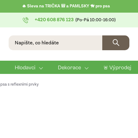
🔥 Sleva na TRIČKA 🎒 a PAMLSKY 🦮 pro psa
+420 608 876 123
Hlodavci
Dekorace
🚨 Výprodej
psa s reflexními prvky