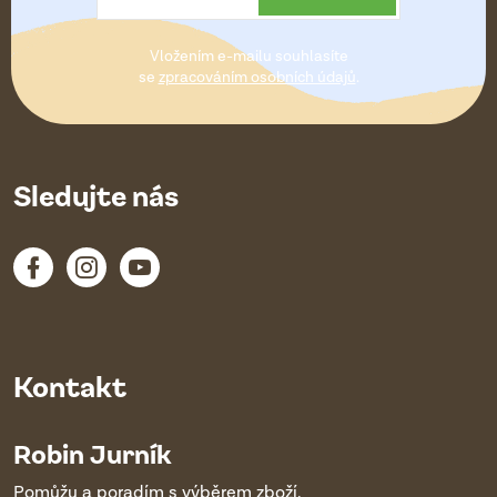
t
Vložením e-mailu souhlasíte
í
se
zpracováním osobních údajů
.
Sledujte nás
Kontakt
Robin Jurník
Pomůžu a poradím s výběrem zboží.