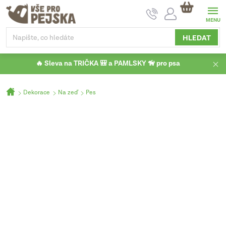
Přejít
NÁKUPNÍ
na
KOŠÍK
obsah
HLEDAT
🔥 Sleva na TRIČKA 🎒 a PAMLSKY 🦮 pro psa
Domů
Dekorace
Na zeď
Pes