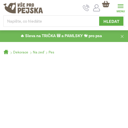
Přejít
NÁKUPNÍ
na
KOŠÍK
obsah
HLEDAT
🔥 Sleva na TRIČKA 🎒 a PAMLSKY 🦮 pro psa
Domů
Dekorace
Na zeď
Pes