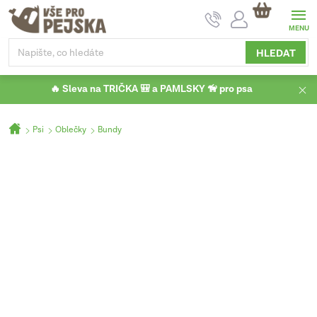
Přejít
NÁKUPNÍ
na
KOŠÍK
obsah
HLEDAT
🔥 Sleva na TRIČKA 🎒 a PAMLSKY 🦮 pro psa
Domů
Psi
Oblečky
Bundy