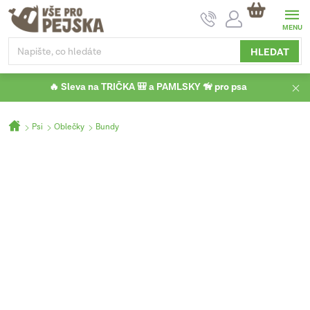
Přejít
NÁKUPNÍ
na
KOŠÍK
obsah
HLEDAT
🔥 Sleva na TRIČKA 🎒 a PAMLSKY 🦮 pro psa
Domů
Psi
Oblečky
Bundy