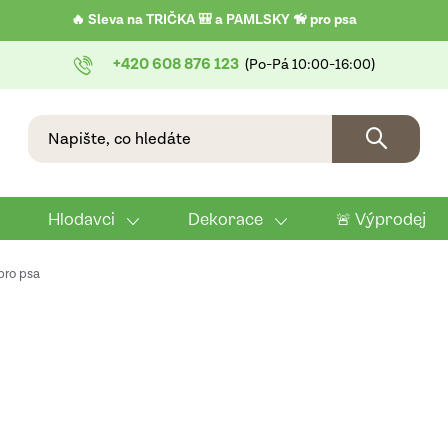
🔥 Sleva na TRIČKA 🎒 a PAMLSKY 🦮 pro psa
+420 608 876 123
Hlodavci
Dekorace
🚨 Výprodej
 pro psa