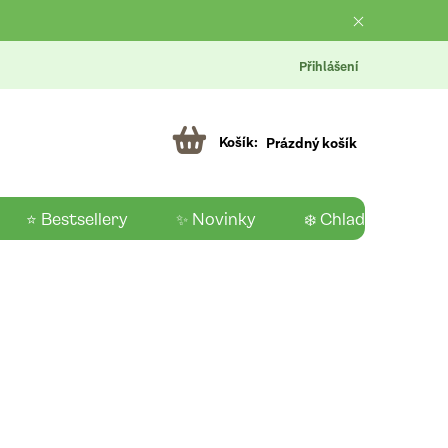
Přihlášení
Prázdný košík
⭐ Bestsellery
✨ Novinky
❄️ Chladící produk