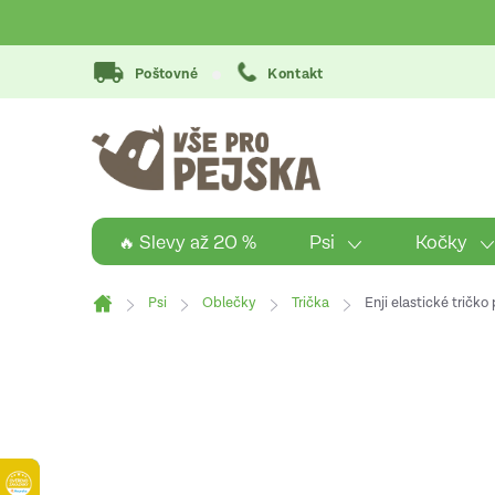
Přejít
na
obsah
Poštovné
Kontakt
Psi
Kočky
🔥 Slevy až 20 %
Psi
Oblečky
Trička
Enji elastické tričko
Domů