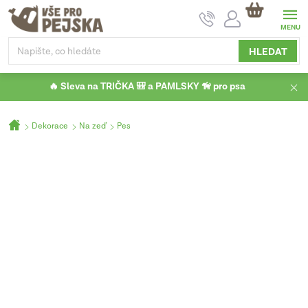
Přejít
NÁKUPNÍ
na
KOŠÍK
obsah
HLEDAT
🔥 Sleva na TRIČKA 🎒 a PAMLSKY 🦮 pro psa
Domů
Dekorace
Na zeď
Pes