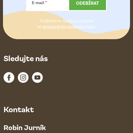
a
ODEBÍRAT
E-mail
t
Vložením e-mailu souhlasíte
í
se
zpracováním osobních údajů
.
Sledujte nás
Kontakt
Robin Jurník