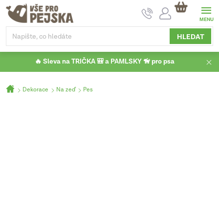
Přejít
NÁKUPNÍ
na
KOŠÍK
obsah
HLEDAT
🔥 Sleva na TRIČKA 🎒 a PAMLSKY 🦮 pro psa
Domů
Dekorace
Na zeď
Pes