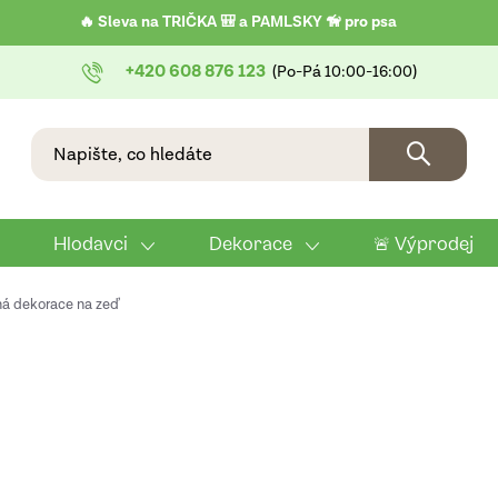
🔥 Sleva na TRIČKA 🎒 a PAMLSKY 🦮 pro psa
+420 608 876 123
Hlodavci
Dekorace
🚨 Výprodej
ná dekorace na zeď