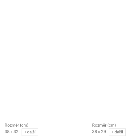
38 x 32
38 x 29
+ další
+ další