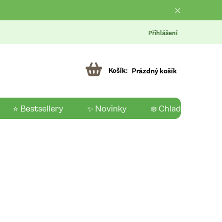
Přihlášení
Prázdný košík
⭐ Bestsellery
✨ Novinky
❄️ Chladící produk