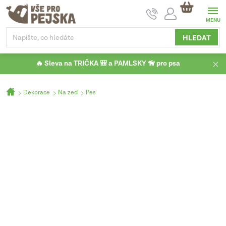
Přejít
NÁKUPNÍ
na
KOŠÍK
obsah
HLEDAT
🔥 Sleva na TRIČKA 🎒 a PAMLSKY 🦮 pro psa
Domů
Dekorace
Na zeď
Pes