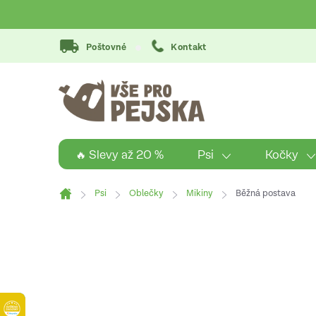
Přejít
na
obsah
Poštovné
Kontakt
Psi
Kočky
🔥 Slevy až 20 %
Psi
Oblečky
Mikiny
Běžná postava
Domů