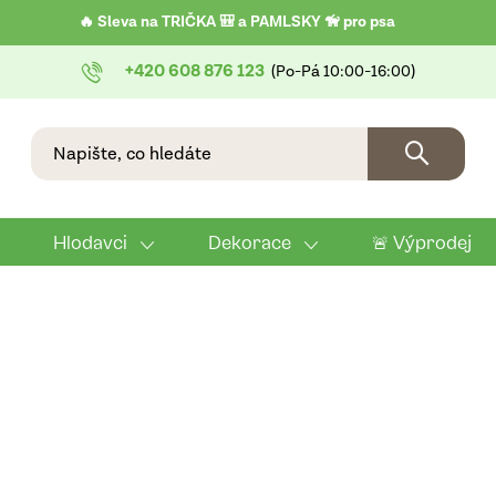
🔥 Sleva na TRIČKA 🎒 a PAMLSKY 🦮 pro psa
+420 608 876 123
Hlodavci
Dekorace
🚨 Výprodej