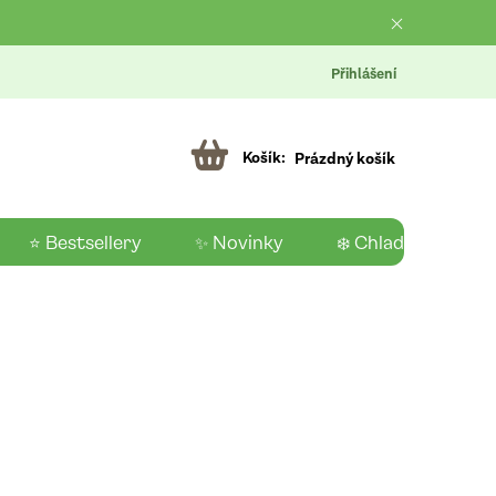
Přihlášení
Prázdný košík
⭐ Bestsellery
✨ Novinky
❄️ Chladící produk