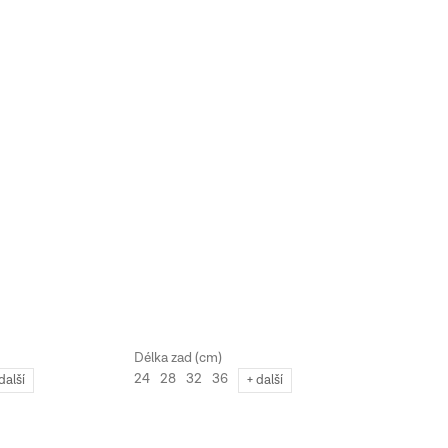
24
28
32
36
další
+ další