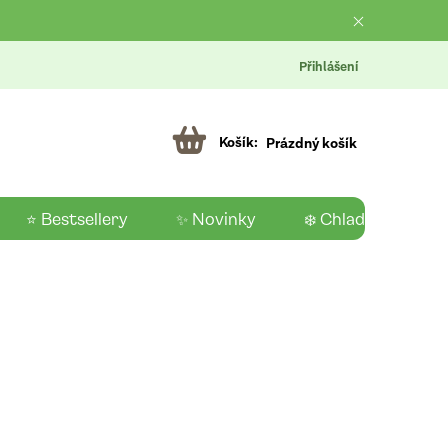
Přihlášení
Prázdný košík
⭐ Bestsellery
✨ Novinky
❄️ Chladící produk