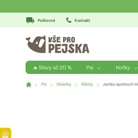
Přejít
na
obsah
Poštovné
Kontakt
Psi
Kočky
🔥 Slevy až 20 %
Psi
Oblečky
Mikiny
Jambo sportovní mi
Domů