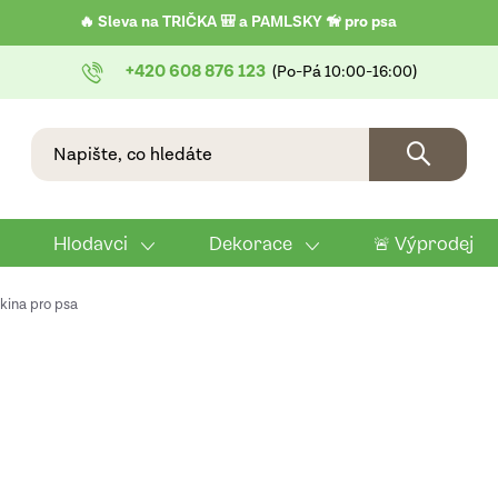
🔥 Sleva na TRIČKA 🎒 a PAMLSKY 🦮 pro psa
+420 608 876 123
Hlodavci
Dekorace
🚨 Výprodej
kina pro psa