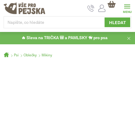
Přejít
NÁKUPNÍ
na
KOŠÍK
obsah
HLEDAT
🔥 Sleva na TRIČKA 🎒 a PAMLSKY 🦮 pro psa
Domů
Psi
Oblečky
Mikiny