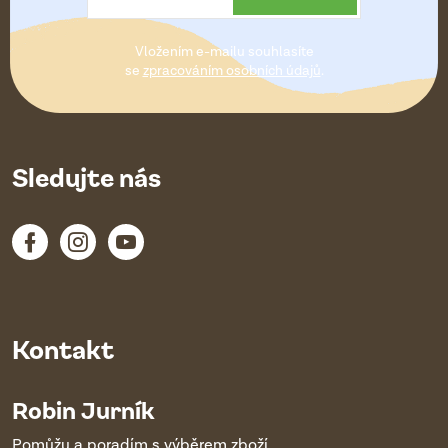
t
Vložením e-mailu souhlasíte
í
se
zpracováním osobních údajů
.
Sledujte nás
Kontakt
Robin Jurník
Pomůžu a poradím s výběrem zboží.