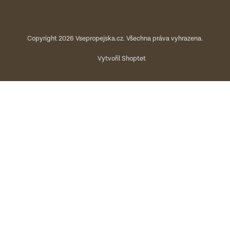
Copyright 2026
Vsepropejska.cz
. Všechna práva vyhrazena.
Vytvořil Shoptet