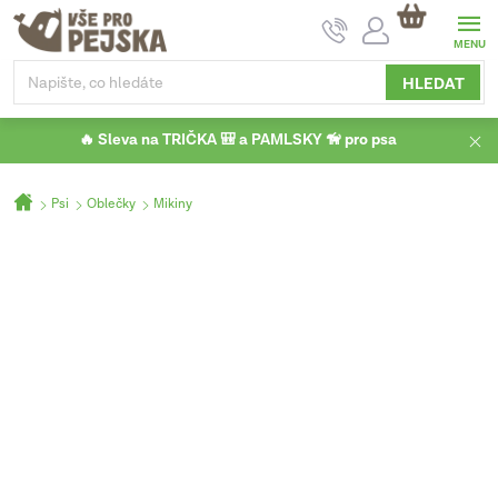
Přejít
NÁKUPNÍ
na
KOŠÍK
obsah
HLEDAT
🔥 Sleva na TRIČKA 🎒 a PAMLSKY 🦮 pro psa
Domů
Psi
Oblečky
Mikiny