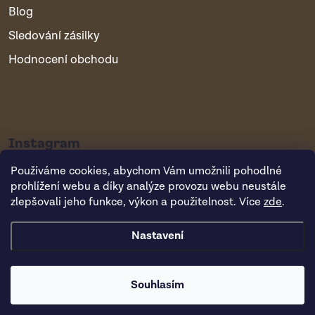
Blog
Sledování zásilky
Hodnocení obchodu
Instagram
Používáme cookies, abychom Vám umožnili pohodlné
prohlížení webu a díky analýze provozu webu neustále
zlepšovali jeho funkce, výkon a použitelnost. Více
zde
.
Nastavení
Copyright 2026
Vsepropejska.cz
. Všechna práva vyhrazena.
Souhlasím
Vytvořil Shoptet