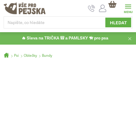
Přejít
NÁKUPNÍ
na
KOŠÍK
obsah
HLEDAT
🔥 Sleva na TRIČKA 🎒 a PAMLSKY 🦮 pro psa
Domů
Psi
Oblečky
Bundy