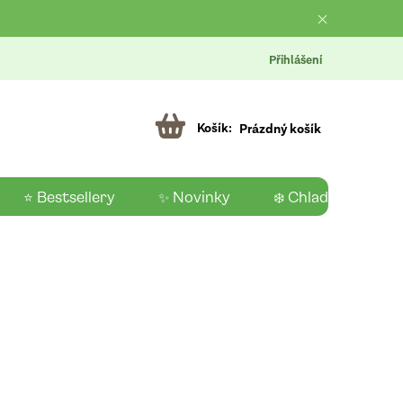
Přihlášení
Prázdný košík
⭐ Bestsellery
✨ Novinky
❄️ Chladící produk