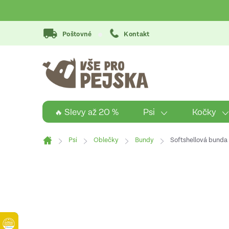
Přejít
na
obsah
Poštovné
Kontakt
Psi
Kočky
🔥 Slevy až 20 %
Psi
Oblečky
Bundy
Softshellová bunda 
Domů