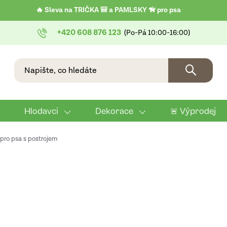
🔥 Sleva na TRIČKA 🎒 a PAMLSKY 🦮 pro psa
+420 608 876 123
Hlodavci
Dekorace
🚨 Výprodej
pro psa s postrojem