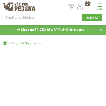
Přejít
NÁKUPNÍ
na
KOŠÍK
obsah
HLEDAT
🔥 Sleva na TRIČKA 🎒 a PAMLSKY 🦮 pro psa
Domů
Psi
Oblečky
Bundy