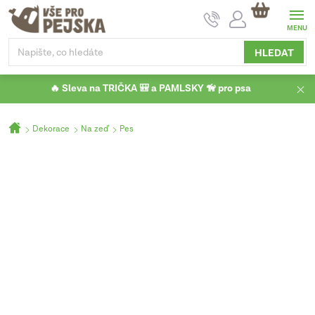
Přejít
NÁKUPNÍ
na
KOŠÍK
obsah
HLEDAT
🔥 Sleva na TRIČKA 🎒 a PAMLSKY 🦮 pro psa
Domů
Dekorace
Na zeď
Pes