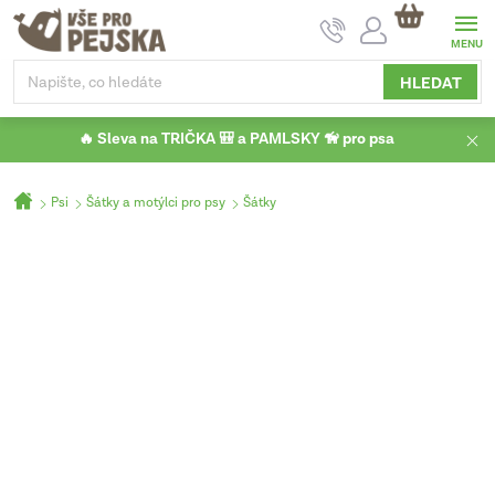
Přejít
NÁKUPNÍ
na
KOŠÍK
obsah
HLEDAT
🔥 Sleva na TRIČKA 🎒 a PAMLSKY 🦮 pro psa
Domů
Psi
Šátky a motýlci pro psy
Šátky