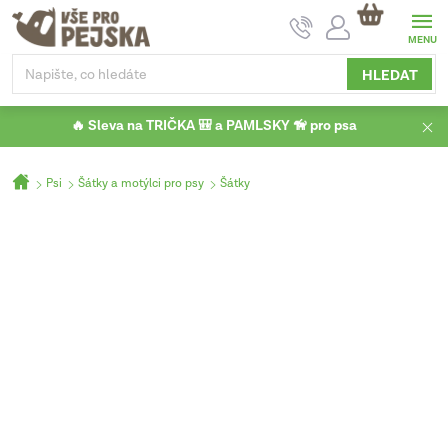
Přejít
NÁKUPNÍ
na
KOŠÍK
obsah
HLEDAT
🔥 Sleva na TRIČKA 🎒 a PAMLSKY 🦮 pro psa
Domů
Psi
Šátky a motýlci pro psy
Šátky