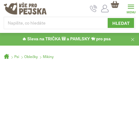
Přejít
NÁKUPNÍ
na
KOŠÍK
obsah
HLEDAT
🔥 Sleva na TRIČKA 🎒 a PAMLSKY 🦮 pro psa
Domů
Psi
Oblečky
Mikiny