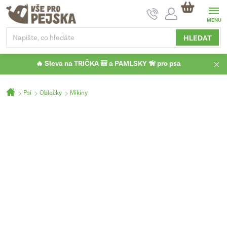
Přejít
NÁKUPNÍ
na
KOŠÍK
obsah
HLEDAT
🔥 Sleva na TRIČKA 🎒 a PAMLSKY 🦮 pro psa
Domů
Psi
Oblečky
Mikiny