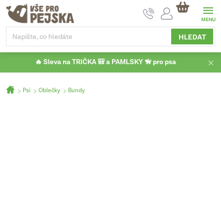
Přejít
NÁKUPNÍ
na
KOŠÍK
obsah
HLEDAT
🔥 Sleva na TRIČKA 🎒 a PAMLSKY 🦮 pro psa
Domů
Psi
Oblečky
Bundy