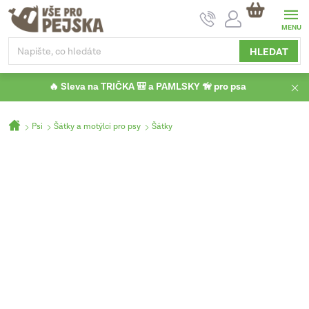
Přejít
NÁKUPNÍ
na
KOŠÍK
obsah
HLEDAT
🔥 Sleva na TRIČKA 🎒 a PAMLSKY 🦮 pro psa
Domů
Psi
Šátky a motýlci pro psy
Šátky