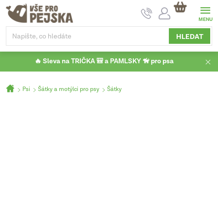
Přejít
NÁKUPNÍ
na
KOŠÍK
obsah
HLEDAT
🔥 Sleva na TRIČKA 🎒 a PAMLSKY 🦮 pro psa
Domů
Psi
Šátky a motýlci pro psy
Šátky