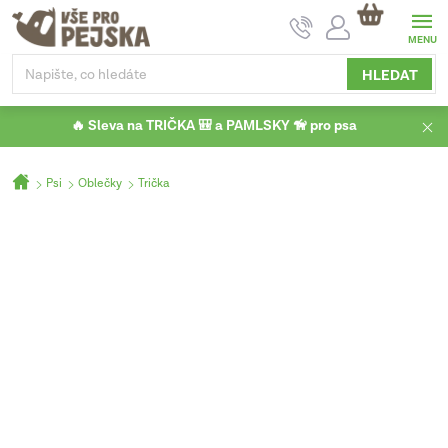
Přejít
NÁKUPNÍ
na
KOŠÍK
obsah
HLEDAT
🔥 Sleva na TRIČKA 🎒 a PAMLSKY 🦮 pro psa
Domů
Psi
Oblečky
Trička