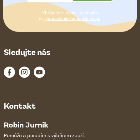
t
Vložením e-mailu souhlasíte
í
se
zpracováním osobních údajů
.
Sledujte nás
Kontakt
Robin Jurník
Pomůžu a poradím s výběrem zboží.