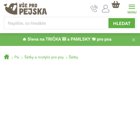
Přejít
NÁKUPNÍ
na
KOŠÍK
obsah
HLEDAT
🔥 Sleva na TRIČKA 🎒 a PAMLSKY 🦮 pro psa
Domů
Psi
Šátky a motýlci pro psy
Šátky