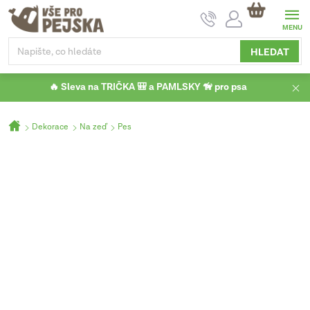
Přejít
NÁKUPNÍ
na
KOŠÍK
obsah
HLEDAT
🔥 Sleva na TRIČKA 🎒 a PAMLSKY 🦮 pro psa
Domů
Dekorace
Na zeď
Pes