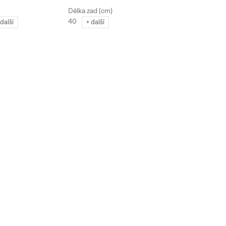
40
45
 další
+ další