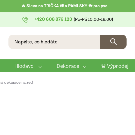
🔥 Sleva na TRIČKA 🎒 a PAMLSKY 🦮 pro psa
+420 608 876 123
Hlodavci
Dekorace
🚨 Výprodej
ná dekorace na zeď