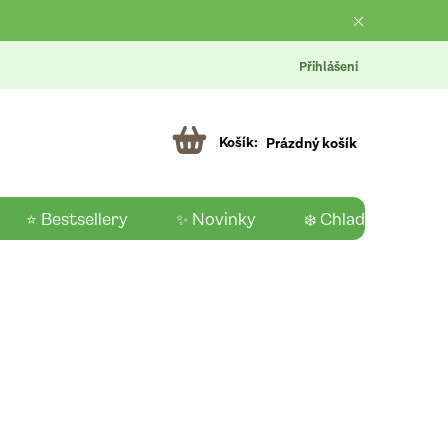
Přihlášení
Prázdný košík
⭐ Bestsellery
✨ Novinky
❄️ Chladící produk