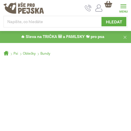
Přejít
NÁKUPNÍ
na
KOŠÍK
obsah
HLEDAT
🔥 Sleva na TRIČKA 🎒 a PAMLSKY 🦮 pro psa
Domů
Psi
Oblečky
Bundy