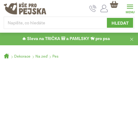
Přejít
NÁKUPNÍ
na
KOŠÍK
obsah
HLEDAT
🔥 Sleva na TRIČKA 🎒 a PAMLSKY 🦮 pro psa
Domů
Dekorace
Na zeď
Pes