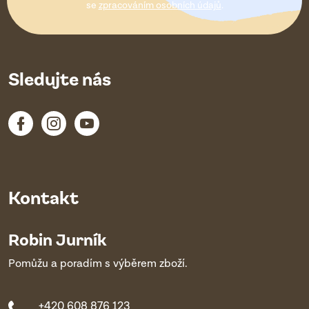
í
se
zpracováním osobních údajů
.
Sledujte nás
Kontakt
Robin Jurník
Pomůžu a poradím s výběrem zboží.
+420 608 876 123