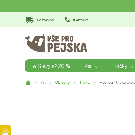
Přejít
na
obsah
Poštovné
Kontakt
Psi
Kočky
🔥 Slevy až 20 %
Psi
Oblečky
Trička
Flou letní tričko pro 
Domů