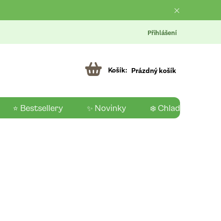
Přihlášení
Prázdný košík
⭐ Bestsellery
✨ Novinky
❄️ Chladící produk