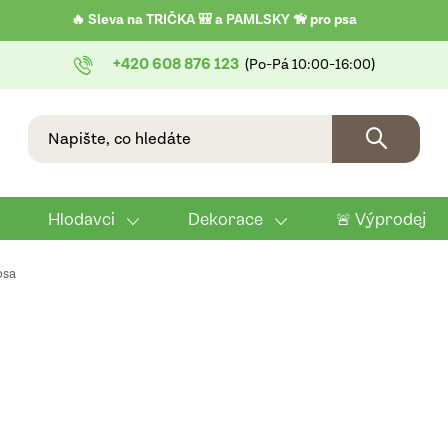
🔥 Sleva na TRIČKA 🎒 a PAMLSKY 🦮 pro psa
+420 608 876 123
Hlodavci
Dekorace
🚨 Výprodej
psa