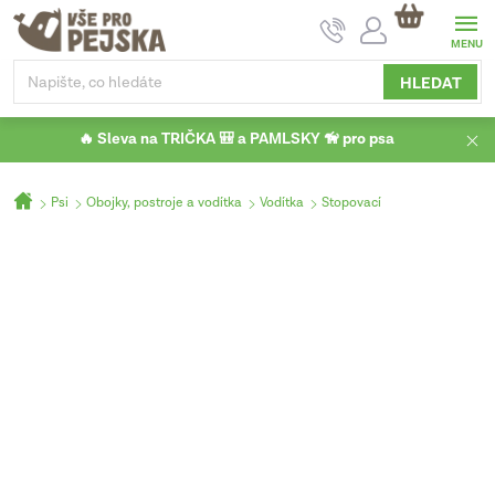
Přejít
NÁKUPNÍ
na
KOŠÍK
obsah
HLEDAT
🔥 Sleva na TRIČKA 🎒 a PAMLSKY 🦮 pro psa
Domů
Psi
Obojky, postroje a vodítka
Vodítka
Stopovací