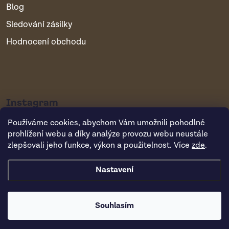
Blog
Sledování zásilky
Hodnocení obchodu
Instagram
Používáme cookies, abychom Vám umožnili pohodlné
prohlížení webu a díky analýze provozu webu neustále
zlepšovali jeho funkce, výkon a použitelnost. Více
zde
.
Nastavení
Copyright 2026
Vsepropejska.cz
. Všechna práva vyhrazena.
Souhlasím
Vytvořil Shoptet