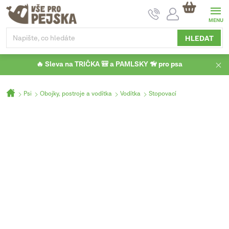
Přejít
NÁKUPNÍ
na
KOŠÍK
obsah
HLEDAT
🔥 Sleva na TRIČKA 🎒 a PAMLSKY 🦮 pro psa
Domů
Psi
Obojky, postroje a vodítka
Vodítka
Stopovací