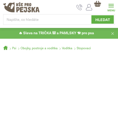
Přejít
NÁKUPNÍ
na
KOŠÍK
obsah
HLEDAT
🔥 Sleva na TRIČKA 🎒 a PAMLSKY 🦮 pro psa
Domů
Psi
Obojky, postroje a vodítka
Vodítka
Stopovací