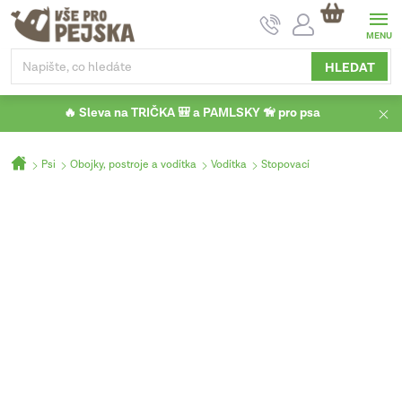
Přejít
NÁKUPNÍ
na
KOŠÍK
obsah
HLEDAT
🔥 Sleva na TRIČKA 🎒 a PAMLSKY 🦮 pro psa
Domů
Psi
Obojky, postroje a vodítka
Vodítka
Stopovací