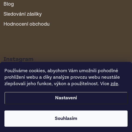
Blog
Sledování zásilky
Hodnocení obchodu
Instagram
Používáme cookies, abychom Vám umožnili pohodlné
prohlížení webu a díky analýze provozu webu neustále
zlepšovali jeho funkce, výkon a použitelnost. Více
zde
.
Nastavení
Copyright 2026
Vsepropejska.cz
. Všechna práva vyhrazena.
Souhlasím
Vytvořil Shoptet