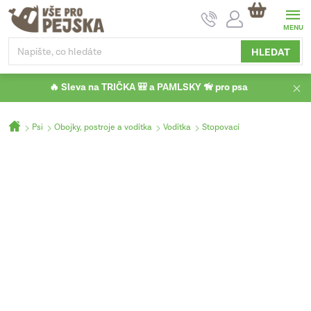
Přejít
NÁKUPNÍ
na
KOŠÍK
obsah
HLEDAT
🔥 Sleva na TRIČKA 🎒 a PAMLSKY 🦮 pro psa
Domů
Psi
Obojky, postroje a vodítka
Vodítka
Stopovací