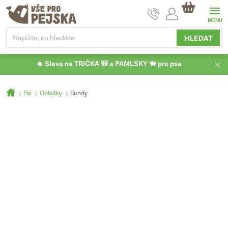
Přejít
NÁKUPNÍ
na
KOŠÍK
obsah
HLEDAT
🔥 Sleva na TRIČKA 🎒 a PAMLSKY 🦮 pro psa
Domů
Psi
Oblečky
Bundy