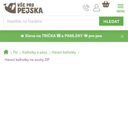
Přejít
NÁKUPNÍ
na
KOŠÍK
obsah
HLEDAT
🔥 Sleva na TRIČKA 🎒 a PAMLSKY 🦮 pro psa
Domů
Psi
Kalhotky a pásy
Hárací kalhotky
Hárací kalhotky na suchý ZIP