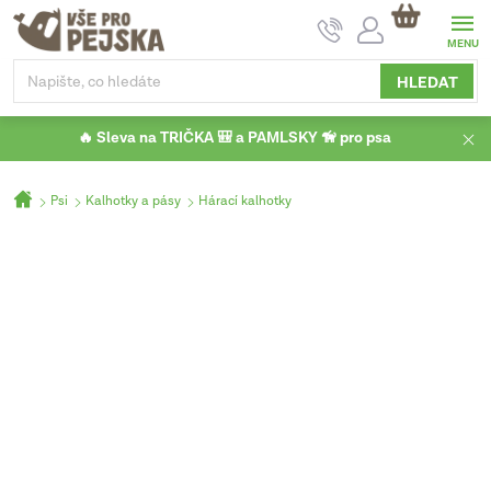
Přejít
NÁKUPNÍ
na
KOŠÍK
obsah
HLEDAT
🔥 Sleva na TRIČKA 🎒 a PAMLSKY 🦮 pro psa
Domů
Psi
Kalhotky a pásy
Hárací kalhotky