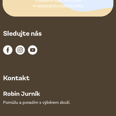
Vložením e-mailu souhlasíte
í
se
zpracováním osobních údajů
.
Sledujte nás
Kontakt
Robin Jurník
Pomůžu a poradím s výběrem zboží.