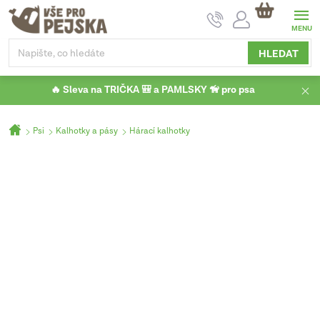
Přejít
NÁKUPNÍ
na
KOŠÍK
obsah
HLEDAT
🔥 Sleva na TRIČKA 🎒 a PAMLSKY 🦮 pro psa
Domů
Psi
Kalhotky a pásy
Hárací kalhotky