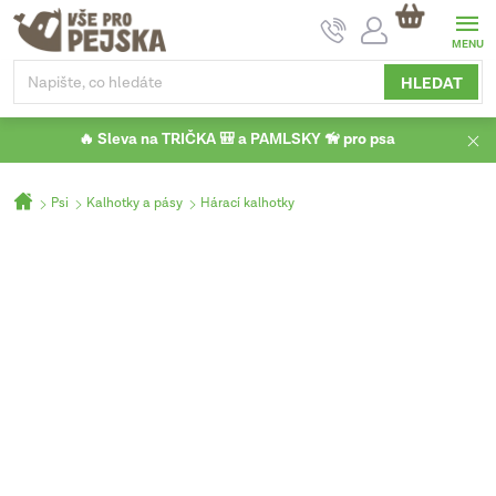
Přejít
NÁKUPNÍ
na
KOŠÍK
obsah
HLEDAT
🔥 Sleva na TRIČKA 🎒 a PAMLSKY 🦮 pro psa
Domů
Psi
Kalhotky a pásy
Hárací kalhotky