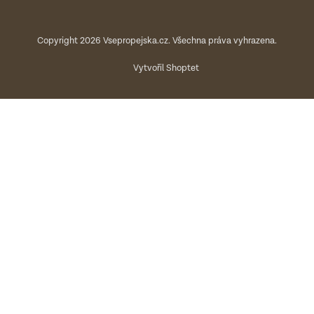
Copyright 2026
Vsepropejska.cz
. Všechna práva vyhrazena.
Vytvořil Shoptet